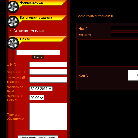
Форма входа
Всего комментариев
:
0
Категории раздела
Имя *:
Авторитет-Авто
[13]
Email *:
Поиск
Ф.И.О.
*
:
Марка авто
*
:
Код *:
Контактный
телефон
*
:
Желаемая
дата:
Желаемое
время:
Причина
обращения
*
: