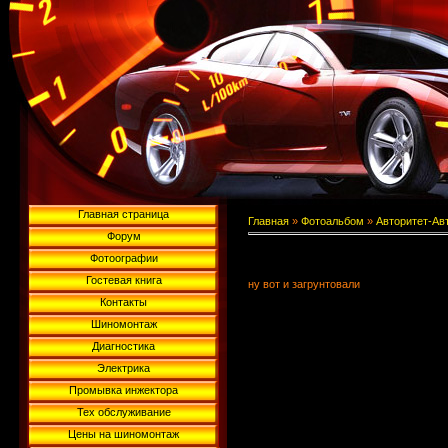
Главная страница
Главная
»
Фотоальбом
»
Авторитет-Ав
Форум
Фотоографии
Гостевая книга
ну вот и загрунтовали
Контакты
Шиномонтаж
Диагностика
Электрика
Промывка инжектора
Тех обслуживание
Цены на шиномонтаж