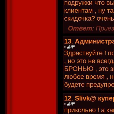
подружки что в
клиентам , ну т
скидочка? очень 
Ответ
: Прие
13
.
Администр
0
Здраствуйте ! п
, но это не всег
БРОНЬЮ , это зн
любое время , н
будете предупре
12
.
Slivk@ купе
0
прикольно ! а к