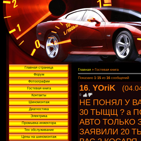
Главная страница
Главная
»
Гостевая книга
Форум
Показано
1
-
15
из
16
сообщений
Фотоографии
16
.
YOriK
(04.0
Гостевая книга
0
Контакты
НЕ ПОНЯЛ У В
Шиномонтаж
Диагностика
30 ТЫЩЩ ? а 
Электрика
АВТО ТОЛЬКО 
Промывка инжектора
ЗАЯВИЛИ 20 Т
Тех обслуживание
Цены на шиномонтаж