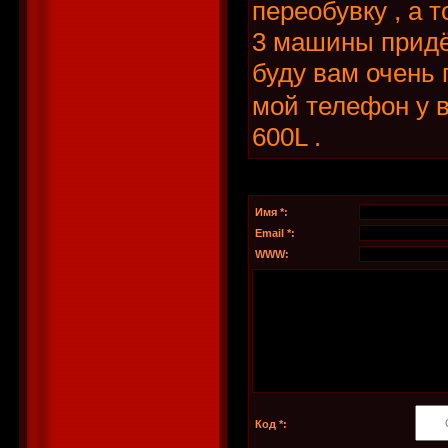
переобувку , а 
3 машины придёт
буду вам очень 
мой телефон у в
600L .
Имя *:
Email *:
WWW:
Код *: