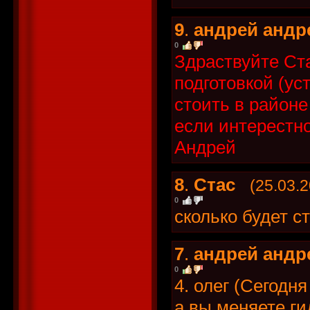
9
.
андрей андр
0
Здраствуйте Ста
подготовкой (ус
стоить в районе
если интерестно
Андрей
8
.
Стас
(25.03.2
0
сколько будет с
7
.
андрей андр
0
4. олег (Сегодня
а вы меняете ги