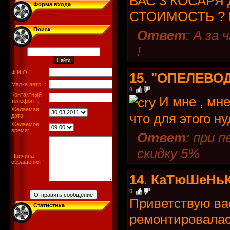
ВАС 3 КОСАРЯ 
Форма входа
СТОИМОСТЬ ? 
Поиск
Ответ
: А за
!
Ф.И.О.
*
:
15
.
"ОПЕЛЕВО
Марка авто
*
:
0
Контактный
И мне , мне 
телефон
*
:
Желаемая
что для этого ну
дата:
Желаемое
время:
Ответ
: при 
скидку 5%
Причина
обращения
*
:
14
.
КаТюШеНь
0
Приветствую вас
Статистика
ремонтировалась