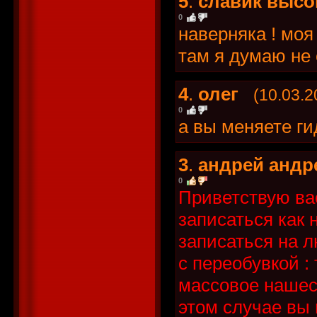
5
.
славик высо
0
наверняка ! моя
там я думаю не 
4
.
олег
(10.03.2
0
а вы меняете ги
3
.
андрей андр
0
Приветствую вас
записаться как 
записаться на л
с переобувкой :
массовое нашест
этом случае вы