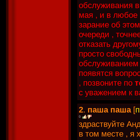
обслуживания вн
мая , и в любое
зарание об этом
очереди , точне
отказать другом
просто свободн
обслуживанием 
появятся вопрос
, позвоните по
т
с уважением к
2
.
паша паша
[
п
0
здраствуйте Анд
в том месте , я