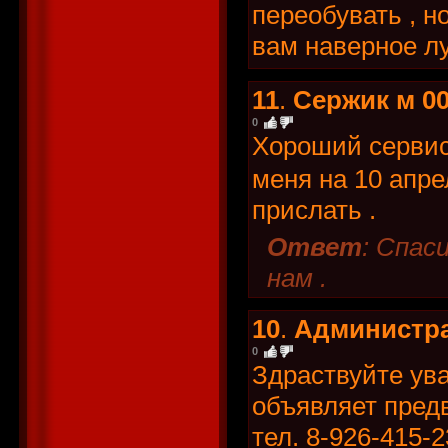
переобувать , н
вам наверное лу
11
.
Сержик м 0
0
Хороший сервис
меня на 10 апре
прислать .
Ответ
: Спас
нам .
10
.
Администр
0
Здраствуйте ув
объявляет пре
тел. 8-926-415-2