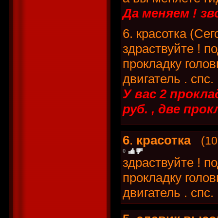
Да меняем ! зв
6. красотка (Сег
здраствуйте ! п
прокладку головк
двигатель . спс.
У вас 2 прокла
руб. , две прок
6
.
красотка
(10
0
здраствуйте ! п
прокладку головк
двигатель . спс.